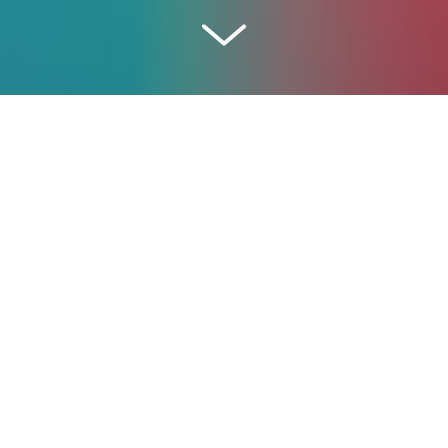
نعقد مؤتمر الأطراف السادس والعشرون لتغير المناخ في جلاسكو بالمملكة
المتحدة في نوفمبر 2021 باعتباره المنتدى العالمي الرئيسي لمناقشة التقدم
المحرز في تنفيذ اتفاقية باريس وبشأن سبل مكافحة تغير المناخ بشكل أفضل.
تم تنظيم هذا الحدث من قبل أمانة الأمم المتحدة لتغير المناخ ، واشتركت في
استضافته حكومتا المملكة المتحدة وإيطاليا.
حضرت Earthbeat الدورة 26 لمؤتمر الأطراف وشاركت في عدد من
حلقات النقاش والأحداث وشاركت القصص والإجراءات من أجل عالم أكثر
خضرة واستدامة من الشباب والمجتمعات الأخرى الأقل سماعًا في جميع أنحاء
العالم.