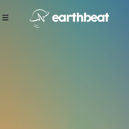
Ski
t
conten