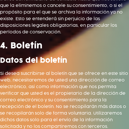
que la eliminemos o cancele su consentimiento, o si el
propósito para el que se archiva la información ya no
existe. Esto se entenderá sin perjuicio de las
disposiciones legales obligatorias, en particular los
períodos de conservación.
4. Boletín
Datos del boletín
Si desea suscribirse al boletín que se ofrece en este sitio
web, necesitaremos de usted una dirección de correo
electrónico, así como información que nos permita
verificar que usted es el propietario de la dirección de
correo electrónico y su consentimiento para la
recepción de el boletín. No se recopilarán más datos o
se recopilarán solo de forma voluntaria. Utilizaremos
dichos datos solo para el envío de la información
solicitada y no los compartiremos con terceros.