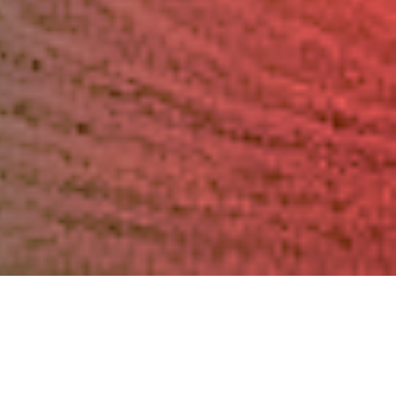
ara
de
sia.