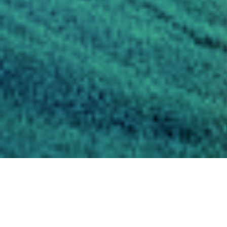
La Plataforma Global para la Reducció
discutir la implementación del Marco 
El evento está organizado por la Ofic
Desastres (
UNDRR
) del 23 al 28 de may