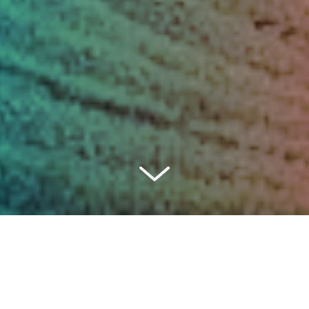
n del Riesgo de Desastres
es el principal foro mundial p
de Sendai para la Reducción del Riesgo de Desastres.
ina de las Naciones Unidas para la Reducción del Riesgo 
o de 2022, en Bali, con el anfitrión del Gobierno de Indone