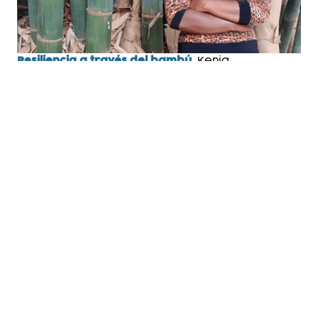
Resiliencia a través del bambú
, Kenia
Resiliencia frente a inundaciones y sequías
,
Ghana